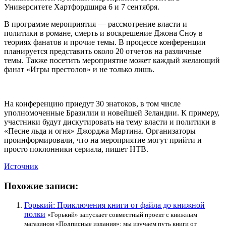
Университете Хартфордшира 6 и 7 сентября.
В программе мероприятия — рассмотрение власти и
политики в романе, смерть
и воскрешение Джона Сноу в
теориях фанатов и прочие темы. В процессе конференции
планируется представить около 20 отчетов на различные
темы. Также посетить мероприятие может каждый желающий
фанат «Игры престолов» и не только лишь.
На конференцию приедут 30 знатоков, в том числе
уполномоченные Бразилии и новейшей Зеландии. К примеру,
участники будут дискутировать на тему власти и политики в
«Песне льда и огня» Джорджа Мартина. Организаторы
проинформировали, что на мероприятие могут прийти и
просто поклонники сериала, пишет НТВ.
Источник
Похожие записи:
Горький: Приключения книги от файла до книжной
полки
«Горький» запускает совместный проект с книжным
магазином «Подписные издания»: мы изучаем путь книги от