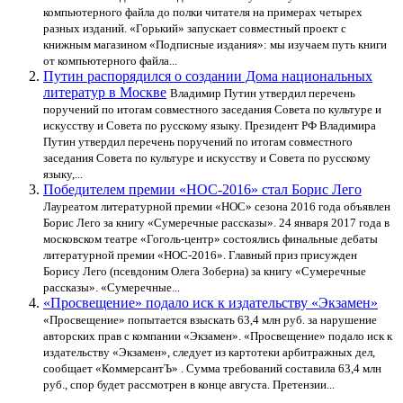
компьютерного файла до полки читателя на примерах четырех
разных изданий. «Горький» запускает совместный проект с
книжным магазином «Подписные издания»: мы изучаем путь книги
от компьютерного файла...
Путин распорядился о создании Дома национальных
литератур в Москве
Владимир Путин утвердил перечень
поручений по итогам совместного заседания Совета по культуре и
искусству и Совета по русскому языку. Президент РФ Владимира
Путин утвердил перечень поручений по итогам совместного
заседания Совета по культуре и искусству и Совета по русскому
языку,...
Победителем премии «НОС-2016» стал Борис Лего
Лауреатом литературной премии «НОС» сезона 2016 года объявлен
Борис Лего за книгу «Сумеречные рассказы». 24 января 2017 года в
московском театре «Гоголь-центр» состоялись финальные дебаты
литературной премии «НОС-2016». Главный приз присужден
Борису Лего (псевдоним Олега Зоберна) за книгу «Сумеречные
рассказы». «Сумеречные...
«Просвещение» подало иск к издательству «Экзамен»
«Просвещение» попытается взыскать 63,4 млн руб. за нарушение
авторских прав с компании «Экзамен». «Просвещение» подало иск к
издательству «Экзамен», следует из картотеки арбитражных дел,
сообщает «КоммерсантЪ» . Сумма требований составила 63,4 млн
руб., спор будет рассмотрен в конце августа. Претензии...