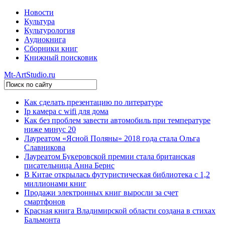
Новости
Культура
Культурология
Аудиокнига
Сборники книг
Книжный поисковик
Mt-ArtStudio.ru
Как сделать презентацию по литературе
Ip камера с wifi для дома
Как без проблем завести автомобиль при температуре
ниже минус 20
Лауреатом «Ясной Поляны» 2018 года стала Ольга
Славникова
Лауреатом Букеровской премии стала британская
писательница Анна Бернс
В Китае открылась футуристическая библиотека с 1,2
миллионами книг
Продажи электронных книг выросли за счет
смартфонов
Красная книга Владимирской области создана в стихах
Бальмонта