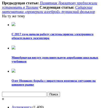
Предыдущая статья:
Памятник Довлатову предложили
установить в Таллине
Следующая статья:
Сибирские
математики «проверили алгеброй» тувинский фольклор
На ту же тему
С 2017 года начали работу системы приема электронного
обязательного экземпляра
Минобрнауки введет дополнительную апробацию школьных
учебников
Олег Новиков: борьба с пиратством изменила ситуацию на
книжном рынке
Найти:
≡
Аудиокнига
(1 409)